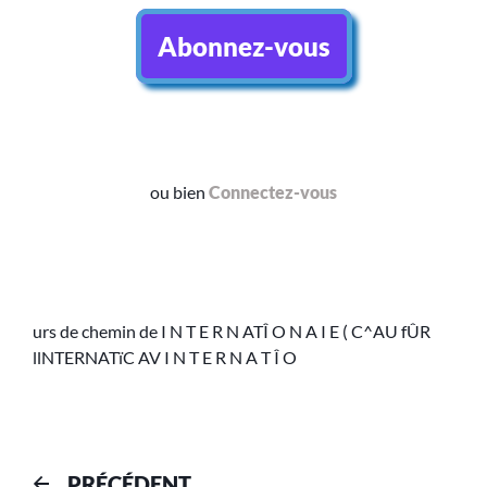
Abonnez-vous
ou bien
Connectez-vous
urs de chemin de I N T E R N ATÎ O N A I E ( C^AU fÛR
llNTERNATïC AV I N T E R N A T Î O
PRÉCÉDENT