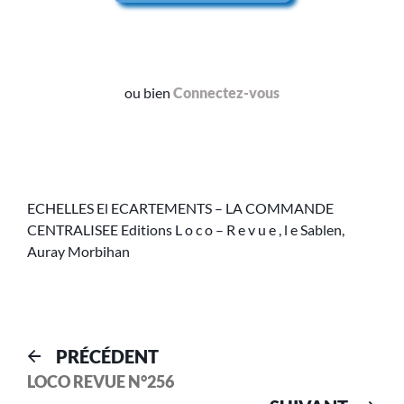
ou bien
Connectez-vous
ECHELLES El ECARTEMENTS – LA COMMANDE
CENTRALISEE Editions L o c o – R e v u e , l e Sablen,
Auray Morbihan
PRÉCÉDENT
LOCO REVUE N°256