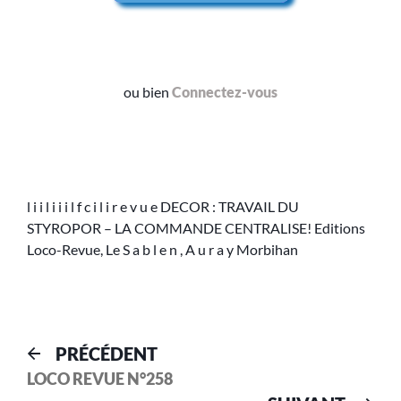
ou bien
Connectez-vous
l i i l i i i l f c i l i r e v u e DECOR : TRAVAIL DU
STYROPOR – LA COMMANDE CENTRALISE! Editions
Loco-Revue, Le S a b l e n , A u r a y Morbihan
PRÉCÉDENT
LOCO REVUE N°258