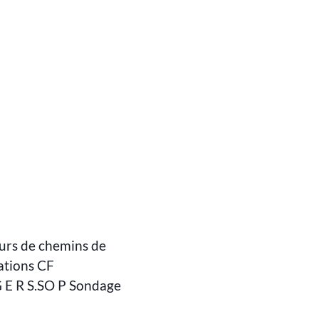
eurs de chemins de
lations CF
G E R S.SO P Sondage