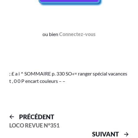
ou bien
Connectez-vous
; £ a i ^ SOMMAIRE p. 330 SO«= ranger spécial vacances
t , 0 0 P encart couleurs – –
PRÉCÉDENT
LOCO REVUE N°351
SUIVANT