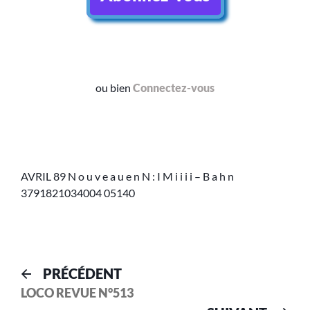
ou bien
Connectez-vous
AVRIL 89 N o u v e a u e n N : I M i i i i – B a h n
3791821034004 05140
PRÉCÉDENT
LOCO REVUE N°513