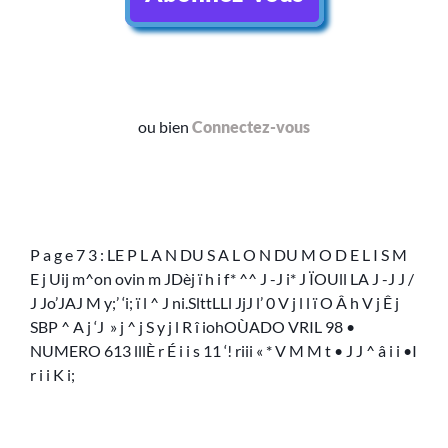
ou bien
Connectez-vous
P a g e 7 3 : LE P L A N DU S A L O N DU M O D E L I S M
E j Uij m^on ovin m JDèj ï h i f* ^^ J -J i* J ÏOUll LA J -J J /
J Jo’JAJ M y;’ ‘i; ï l ^ J ni.SlttLLl JjJ l’ 0 V j l l ï O Â h V j Ê j
SBP ^ A j ‘J » j ^ j S y j l R î iohOÙADO VRIL 98 •
NUMERO 613 lllÈ r É i i s 11 ‘! riii « * V M M t • J J ^ â i i •I
r i i K i;