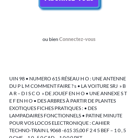
ou bien
Connectez-vous
UIN 98 • NUMERO 615 RÉSEAU H O : UNE ANTENNE
DU P L M COMMENT FAIRE ? s • LA VOITURE SRJ » B
A R – D I S C O » DE JOUEF EN H O • UNE ANNEXE S T
E F EN H O • DES ARBRES À PARTIR DE PLANTES
EXOTIQUES FICHES PRATIQUES : • DES
LAMPADAIRES FONCTIONNELS • PATINE MINUTE
POUR VOS LOCOS ELECTRONIQUE : CAHIER
TECHNO-TRAIN L 9068 -615 35,00 F 2 4 5 BEF – 1 0 , 5
0 CHF – 1 0 , 5 0 CAD – 1 0 0 0 PST