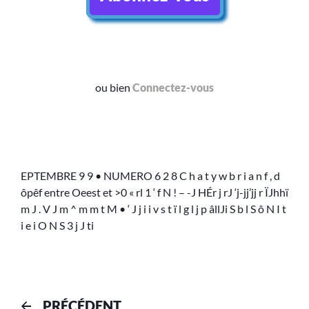
ou bien
Connectez-vous
EPTEMBRE 9 9 • NUMERO 6 2 8 C h a t y w b r i a n f , d
ôpêf entre Oeest et >0 « rl 1 ‘ f N ! – -J HÉr j rJ ‘j-jj’jj r ÏJhhï
m J . V J m ^ m m t M • ‘ J j i i v s t ï l g l j p âllJi S b l S ô N I t
i e i O N S 3 j J ti
PRÉCÉDENT