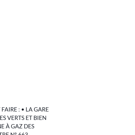
FAIRE : • LA GARE
RES VERTS ET BIEN
NE À GAZ DES
RE N° 663-