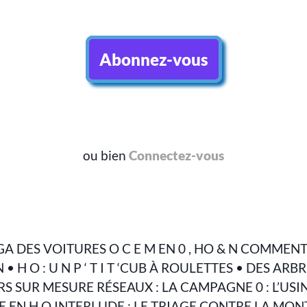
Abonnez-vous
ou bien
Connectez-vous
GA DES VOITURES O C E M EN 0 , HO & N COMMENT 
 H O : U N P ‘ T I T ‘CUB À ROULETTES • DES ARB
S SUR MESURE RÉSEAUX : LA CAMPAGNE 0 : L’USI
 EN H O INTERLUDE : LE TRIAGE CONTRE LA MONT