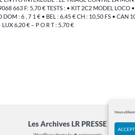
068 663 F: 5,70 € TESTS : • KIT 2C2 MODEL LOCO 
OM : 6 , 7 1 € • BEL : 6,45 € CH : 10,50 FS • CAN 1
 – LUX 6,20 € – P O R T : 5,70 €
Nous utilison
Les Archives LR PRESSE
ACCEPT
WordPress
theme by
componentz