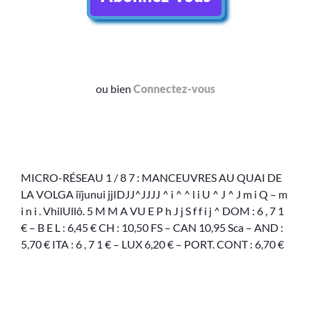
ou bien
Connectez-vous
MICRO-RÉSEAU 1 / 8 7 : MANCEUVRES AU QUAI DE
LA VOLGA iïjunui jjIDJJ^JJJJ ^ i ^ ^ l i U ^ J ^ J m i Q – m
i n i . VhilUllô. 5 M M A VU E P h J j S f f i j ^ DOM : 6 , 7 1
€ – B E L : 6,45 € CH : 10,50 FS – CAN 10,95 Sca – AND :
5,70 € ITA : 6 , 7 1 € – LUX 6,20 € – PORT. CONT : 6,70 €