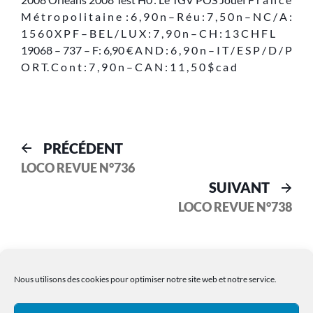
M é t r o p o l i t a i n e : 6 , 9 0 n – R é u : 7 , 5 0 n – N C / A :
1 5 6 0 X P F – B E L / L U X : 7 , 9 0 n – C H : 1 3 C H F L
19068 – 737 – F: 6,90 € A N D : 6 , 9 0 n – I T / E S P / D / P
O R T. C o n t : 7 , 9 0 n – C A N : 1 1 , 5 0 $ c a d
PRÉCÉDENT
LOCO REVUE N°736
SUIVANT
LOCO REVUE N°738
Nous utilisons des cookies pour optimiser notre site web et notre service.