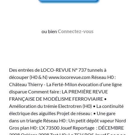
ou bien
Connectez-vous
Des entrées de LOCO-REVUE N° 737 tunnels à
découper (H0 & N) www.locorevue.com Réseau H0 :
Château Thierry - La Ferté-Milon évocation d’une ligne
disparue Comment faire : LA PREMIÈRE REVUE
FRANÇAISE DE MODÉLISME FERROVIAIRE •
Amélioration du trémie Electrotren (H0) • La continuité
électrique des aiguilles Projet de réseau : • Une gare
dans un triangle Réseau H0 : Un petit dépôt vapeur Nord
Gros plan H0 : L’X 73500 Jouef Reportage : DÉCEMBRE
2008 Orléans 2008 Test H0 : Le TGV POS Jouef F r a n c e