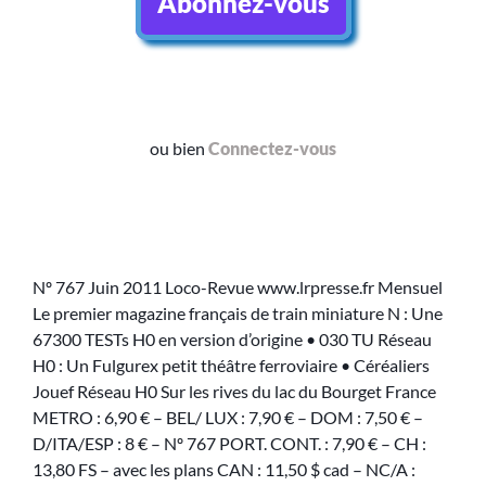
Abonnez-vous
ou bien
Connectez-vous
Nº 767 Juin 2011 Loco-Revue www.lrpresse.fr Mensuel
Le premier magazine français de train miniature N : Une
67300 TESTs H0 en version d’origine • 030 TU Réseau
H0 : Un Fulgurex petit théâtre ferroviaire • Céréaliers
Jouef Réseau H0 Sur les rives du lac du Bourget France
METRO : 6,90 € – BEL/ LUX : 7,90 € – DOM : 7,50 € –
D/ITA/ESP : 8 € – Nº 767 PORT. CONT. : 7,90 € – CH :
13,80 FS – avec les plans CAN : 11,50 $ cad – NC/A :