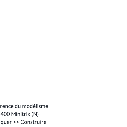
érence du modélisme
7400 Minitrix (N)
tiquer >> Construire