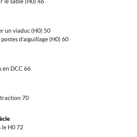
 le sable (H0) 46
er un viaduc (H0) 50
postes d’aiguillage (H0) 60
es en DCC 66
traction 70
iècle
s le H0 72