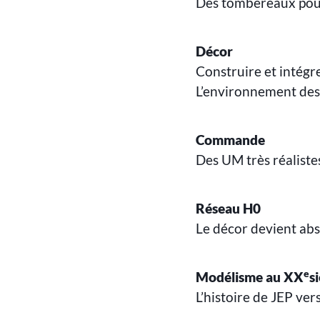
Des tombereaux pour
Décor
Construire et intégr
L’environnement des 
Commande
Des UM très réalist
Réseau H0
Le décor devient abs
e
Modélisme au XX
s
L’histoire de JEP ver