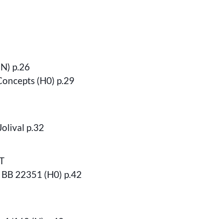
(N) p.26
oncepts (H0) p.29
Jolival p.32
T
 BB 22351 (H0) p.42