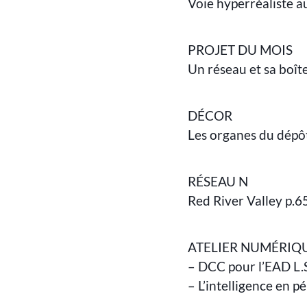
Voie hyperréaliste a
PROJET DU MOIS
Un réseau et sa boît
DÉCOR
Les organes du dépôt
RÉSEAU N
Red River Valley p.6
ATELIER NUMÉRIQ
– DCC pour l’EAD L.
– L’intelligence en p