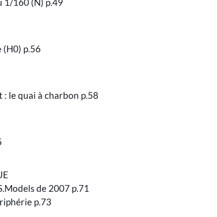
u 1/160 (N) p.49
e (H0) p.56
 : le quai à charbon p.58
5
UE
S.Models de 2007 p.71
ériphérie p.73