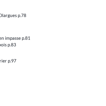
Olargues p.78
en impasse p.81
bois p.83
rier p.97