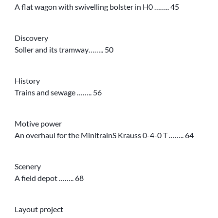
A flat wagon with swivelling bolster in H0 …….. 45
Discovery
Soller and its tramway…….. 50
History
Trains and sewage …….. 56
Motive power
An overhaul for the MinitrainS Krauss 0-4-0 T …….. 64
Scenery
A field depot …….. 68
Layout project