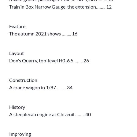
Train’in Box Narrow Gauge, the extension…….. 12
Feature
The autumn 2021 shows …….. 16
Layout
Don’s Quarry, top-level H0-6.5…….. 26
Construction
A crane wagon in 1/87 …….. 34
History
A steeplecab engine at Chizeuil …….. 40
Improving