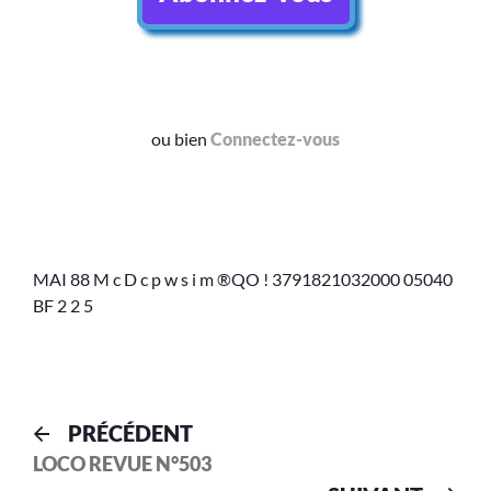
ou bien
Connectez-vous
MAI 88 M c D c p w s i m ®QO ! 3791821032000 05040
BF 2 2 5
PRÉCÉDENT
LOCO REVUE N°503