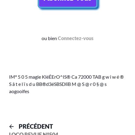
ou bien
Connectez-vous
IM° 5 0 5 magie KléÊErO^IS® Ca 72000 TAB g w i w é ®
S â t e l ï s d u BB®d3éSBSDlïB M @ S @ r 0 § @ s
aogooifes
PRÉCÉDENT
LOCO REVUE N°504