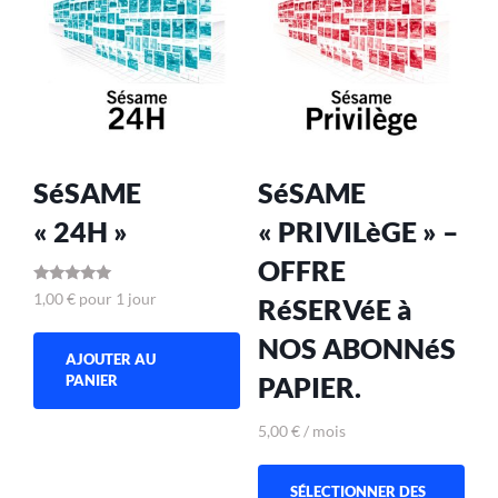
SéSAME
SéSAME
« 24H »
« PRIVILèGE » –
OFFRE
Note
1,00
€
pour 1 jour
RéSERVéE à
5.00
sur 5
NOS ABONNéS
AJOUTER AU
PAPIER.
PANIER
5,00
€
/ mois
SÉLECTIONNER DES