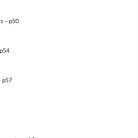
rs – p50
 p54
– p57