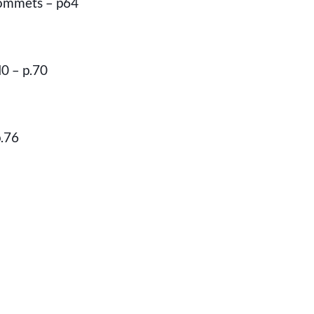
sommets – p64
0 – p.70
p.76