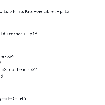
 16,5 P’Tits Kits Voie Libre . – p. 12
il du corbeau – p16
re -p24
5
ainS tout beau -p32
36
g en H0 – p46