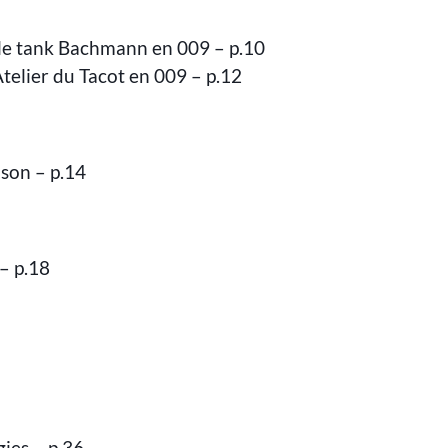
le tank Bachmann en 009 – p.10
elier du Tacot en 009 – p.12
son – p.14
– p.18
gies – p.36