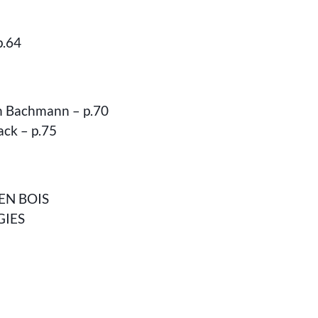
p.64
n Bachmann – p.70
ack – p.75
EN BOIS
GIES