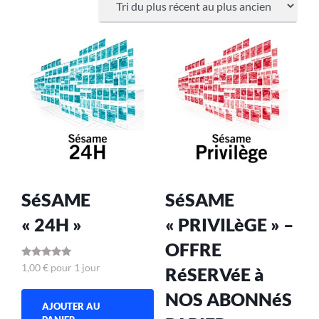
SéSAME
SéSAME
« 24H »
« PRIVILèGE » –
OFFRE
Note
1,00
€
pour 1 jour
RéSERVéE à
5.00
sur 5
NOS ABONNéS
AJOUTER AU